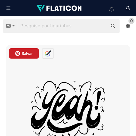
0
Salvar