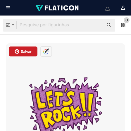
0
Salvar