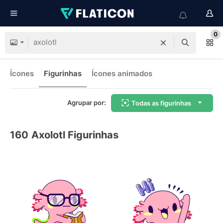
0
Ícones
Figurinhas
Ícones animados
Agrupar por:
Todas as figurinhas
160
Axolotl Figurinhas