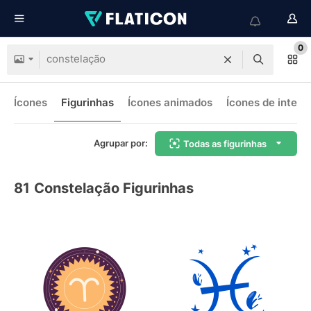
0
Ícones
Figurinhas
Ícones animados
Ícones de interf
Agrupar por:
Todas as figurinhas
81
Constelação Figurinhas