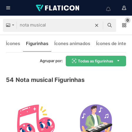
0
Ícones
Figurinhas
Ícones animados
Ícones de interf
Agrupar por:
Todas as figurinhas
54
Nota musical Figurinhas