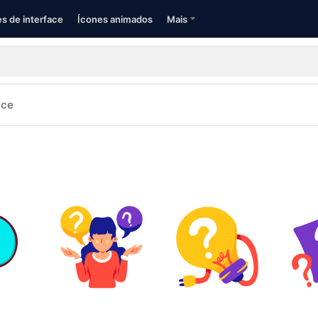
s de interface
Ícones animados
Mais
ace