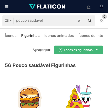
0
Ícones
Figurinhas
Ícones animados
Ícones de interf
Agrupar por:
Todas as figurinhas
56
Pouco saudável Figurinhas