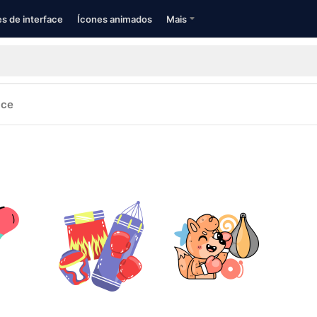
s de interface
Ícones animados
Mais
ace