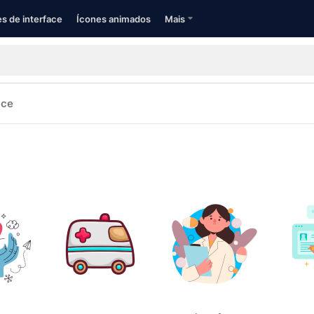
s de interface
Ícones animados
Mais
ace