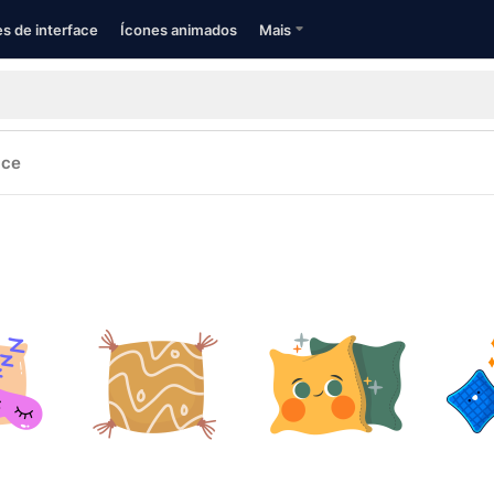
s de interface
Ícones animados
Mais
ace