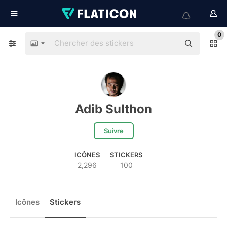
0
Adib Sulthon
Suivre
ICÔNES
STICKERS
2,296
100
Icônes
Stickers