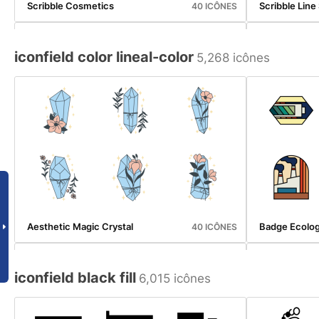
Scribble Cosmetics
Scribble Line
40 ICÔNES
iconfield color lineal-color
5,268 icônes
Scribble Line Cosmetics
Scribble Lin
40 ICÔNES
Aesthetic Magic Crystal
Badge Ecolo
40 ICÔNES
iconfield black fill
6,015 icônes