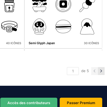
Badge Autumn
30 ICÔNES
30 ICÔNES
Semi Glyph Japan
40 ICÔNES
30 ICÔNES
de
5
Semi Glyph Vegan
20 ICÔNES
23 ICÔNES
Accès des contributeurs
Passer Premium