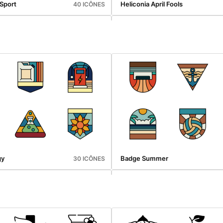
 Sport
Heliconia April Fools
40 ICÔNES
e Wedding
Scribble Medieval
40 ICÔNES
gy
Badge Summer
30 ICÔNES