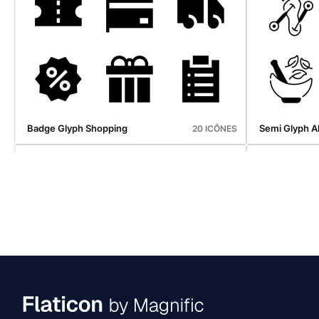
Badge Winter
Badge Black 
30 ICÔNES
Badge Glyph Shopping
Semi Glyph A
20 ICÔNES
Semi Glyph Cancer Day
Aesthetic Lin
20 ICÔNES