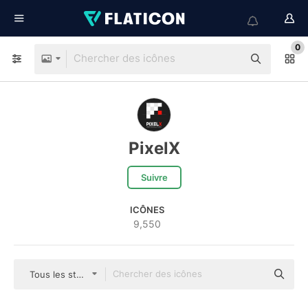
0
PixelX
Suivre
ICÔNES
9,550
Tous les styles