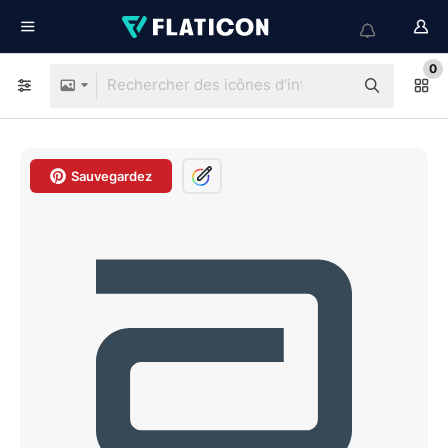
0
Sauvegardez