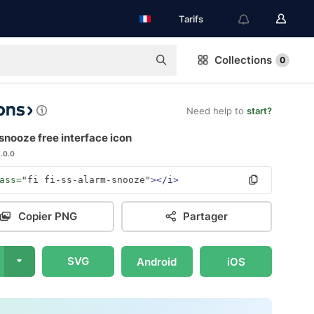
Tarifs
Collections
0
Need help to
start?
nooze free interface icon
1.0.0
ass=
"fi fi-ss-alarm-snooze"
></i>
Copier PNG
Partager
SVG
Android
iOS