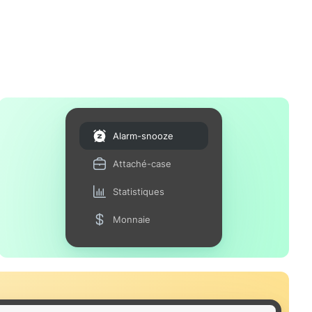
Alarm-snooze
Attaché-case
Statistiques
Monnaie