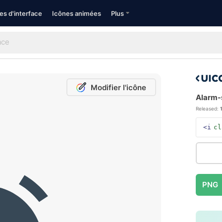
es d'interface
Icônes animées
Plus
Modifier l'icône
Alarm-s
Released:
<i
cl
PNG