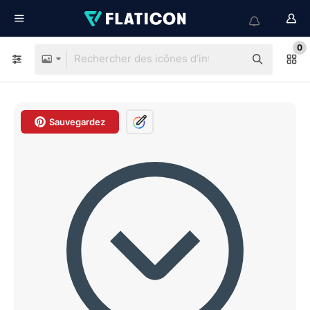
0
Sauvegardez