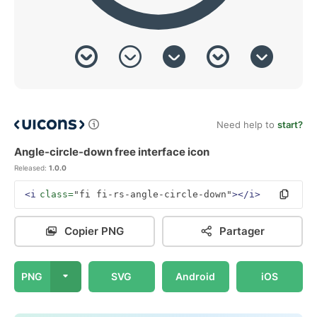
Need help to
start?
Angle-circle-down free interface icon
Released:
1.0.0
<i
class=
"fi fi-rs-angle-circle-down"
></i>
Copier PNG
Partager
PNG
SVG
Android
iOS