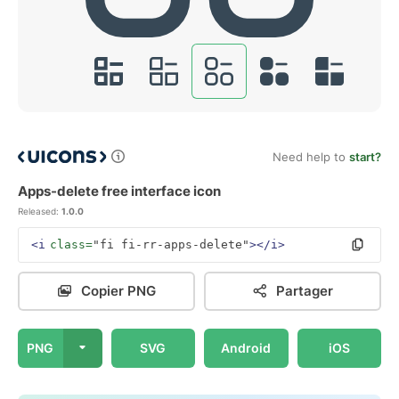
Need help to
start?
Apps-delete free interface icon
Released:
1.0.0
<i
class=
"fi fi-rr-apps-delete"
></i>
Copier PNG
Partager
PNG
SVG
Android
iOS