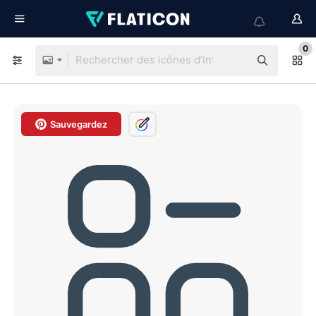
0
Sauvegardez