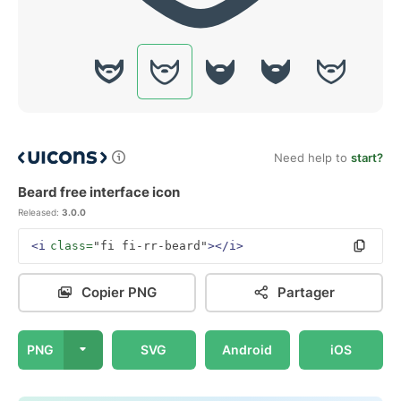
Need help to
start?
Beard free interface icon
Released:
3.0.0
<i
class=
"fi fi-rr-beard"
></i>
Copier PNG
Partager
PNG
SVG
Android
iOS