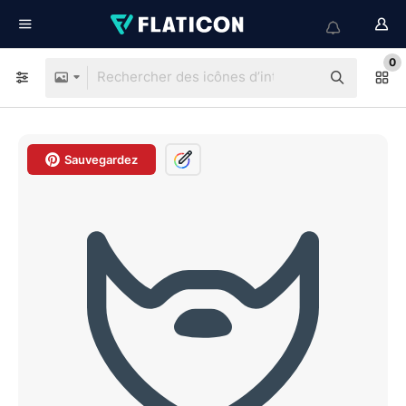
0
Sauvegardez