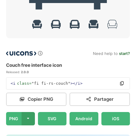
Need help to
start?
Couch free interface icon
Released:
2.0.0
<i
class=
"fi fi-rs-couch"
></i>
Copier PNG
Partager
PNG
SVG
Android
iOS