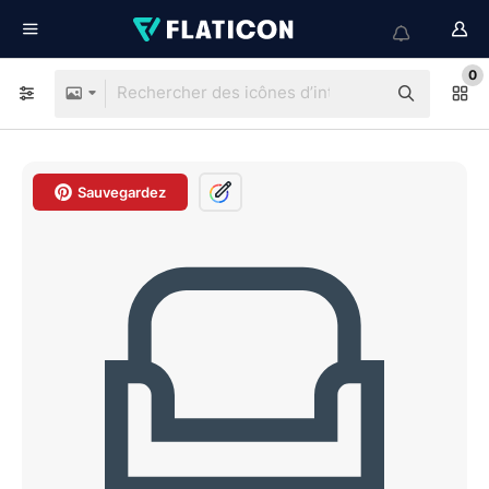
0
Sauvegardez