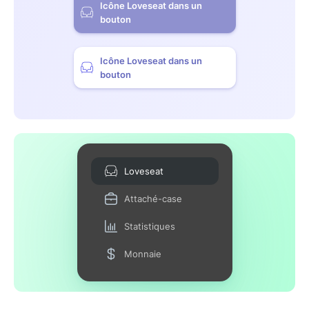
Icône Loveseat dans un
bouton
Icône Loveseat dans un
bouton
Loveseat
Attaché-case
Statistiques
Monnaie