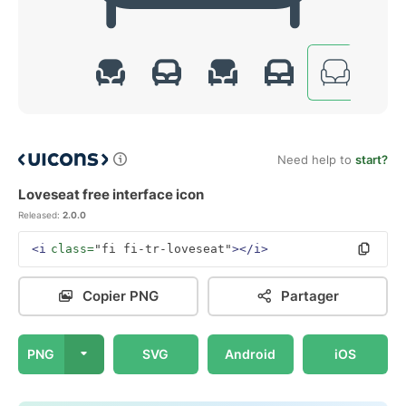
Need help to
start?
Loveseat free interface icon
Released:
2.0.0
<i
class=
"fi fi-tr-loveseat"
></i>
Copier PNG
Partager
PNG
SVG
Android
iOS