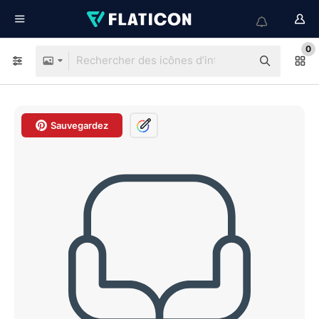
0
Sauvegardez