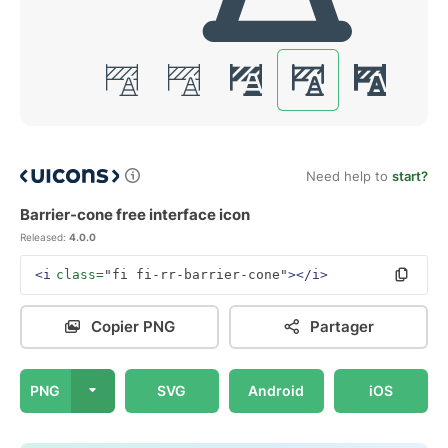
Need help to
start?
Barrier-cone free interface icon
Released:
4.0.0
<i
class=
"fi fi-rr-barrier-cone"
></i>
Copier PNG
Partager
PNG
SVG
Android
iOS