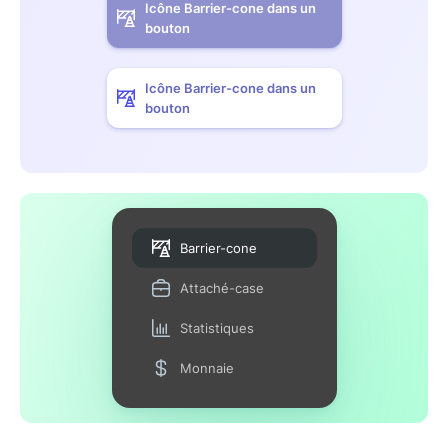
Icône Barrier-cone dans un
bouton
Icône Barrier-cone dans un
bouton
Barrier-cone
Attaché-case
Statistiques
Monnaie