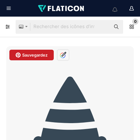
0
Sauvegardez