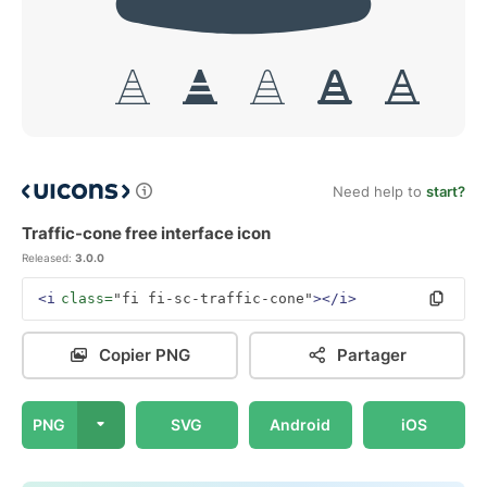
Need help to
start?
Traffic-cone free interface icon
Released:
3.0.0
<i
class=
"fi fi-sc-traffic-cone"
></i>
Copier PNG
Partager
PNG
SVG
Android
iOS