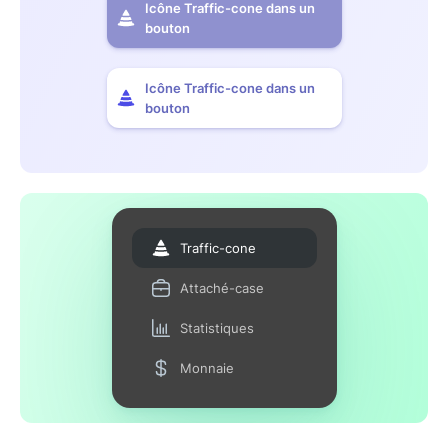
Icône Traffic-cone dans un
bouton
Icône Traffic-cone dans un
bouton
Traffic-cone
Attaché-case
Statistiques
Monnaie