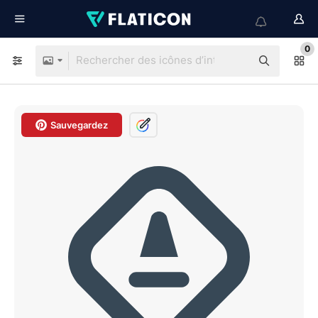
0
Sauvegardez