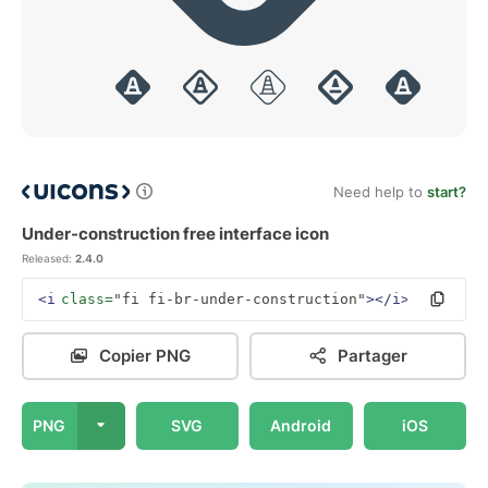
Need help to
start?
Under-construction free interface icon
Released:
2.4.0
<i
class=
"fi fi-br-under-construction"
></i>
Copier PNG
Partager
PNG
SVG
Android
iOS