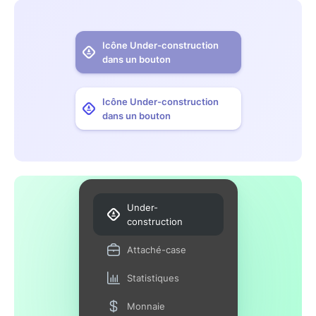
Icône Under-construction
dans un bouton
Icône Under-construction
dans un bouton
Under-
construction
Attaché-case
Statistiques
Monnaie