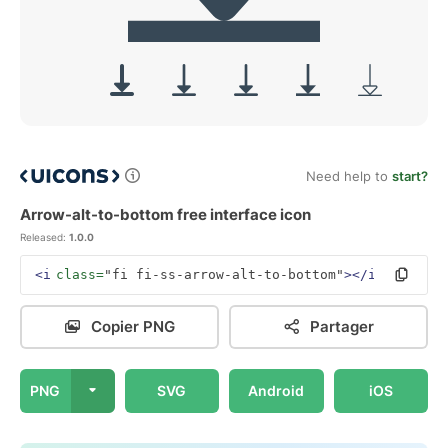
Need help to
start?
Arrow-alt-to-bottom free interface icon
Released:
1.0.0
<i
class=
"fi fi-ss-arrow-alt-to-bottom"
></i>
Copier PNG
Partager
PNG
SVG
Android
iOS