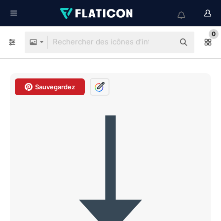
0
Sauvegardez