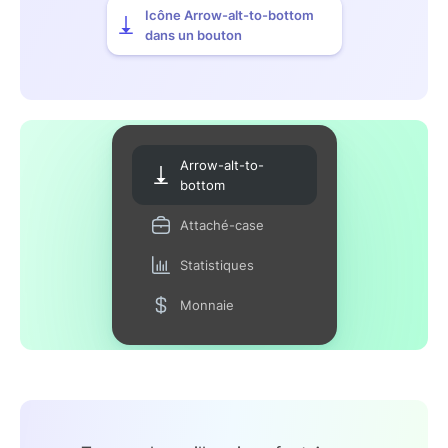
Icône Arrow-alt-to-bottom
dans un bouton
Arrow-alt-to-
bottom
Attaché-case
Statistiques
Monnaie