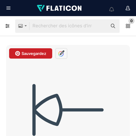
0
Sauvegardez