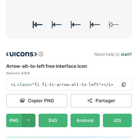
Need help to
start?
Arrow-alt-to-left free interface icon
Released:
3.0.0
<i
class=
"fi fi-tc-arrow-alt-to-left"
></i>
Copier PNG
Partager
PNG
SVG
Android
iOS