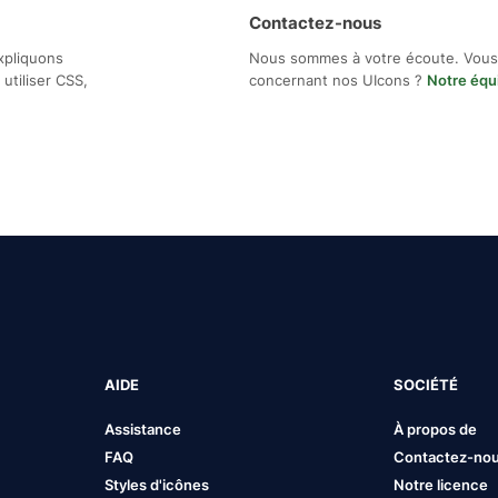
Contactez-nous
xpliquons
Nous sommes à votre écoute. Vous
utiliser CSS,
concernant nos UIcons ?
Notre équ
AIDE
SOCIÉTÉ
Assistance
À propos de
FAQ
Contactez-no
Styles d'icônes
Notre licence