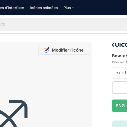
es d'interface
Icônes animées
Plus
Modifier l'icône
Bow-arr
Released:
<i
cl
PNG