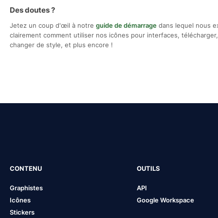
Des doutes ?
Jetez un coup d'œil à notre
guide de démarrage
dans lequel nous e
clairement comment utiliser nos icônes pour interfaces, télécharger, 
changer de style, et plus encore !
CONTENU
OUTILS
Graphistes
API
Icônes
Google Workspace
Stickers