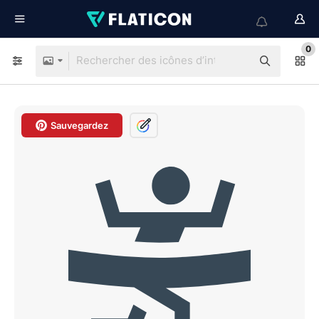
0
Sauvegardez