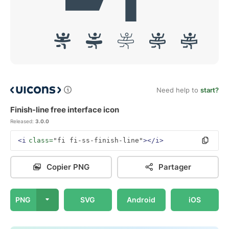
Need help to
start?
Finish-line free interface icon
Released:
3.0.0
<i
class=
"fi fi-ss-finish-line"
></i>
Copier PNG
Partager
PNG
SVG
Android
iOS