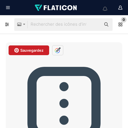
0
Sauvegardez