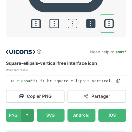
Need help to
start?
Square-ellipsis-vertical free interface icon
Released:
1.0.0
<i
class=
"fi fi-br-square-ellipsis-vertical"
></i>
Copier PNG
Partager
PNG
SVG
Android
iOS