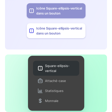
Icône Square-ellipsis-vertical
dans un bouton
Icône Square-ellipsis-vertical
dans un bouton
Square-ellipsis-
vertical
Attaché-case
Statistiques
Monnaie