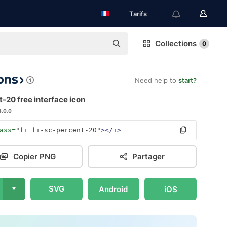
Tarifs
Collections
0
Need help to
start?
-20 free interface icon
4.0.0
ass=
"fi fi-sc-percent-20"
></i>
Copier PNG
Partager
SVG
Android
iOS