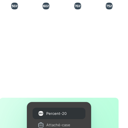
Percent-20
Attaché-case