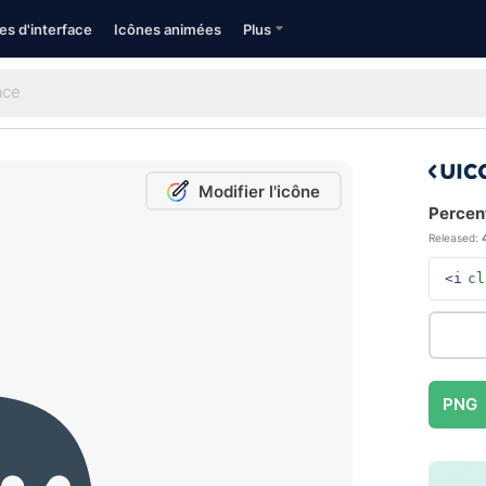
es d'interface
Icônes animées
Plus
Modifier l'icône
Percent
Released:
<i
cl
PNG