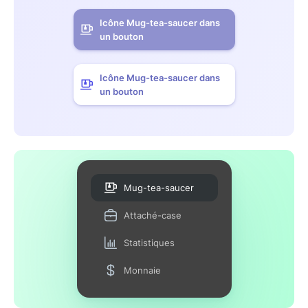
Icône Mug-tea-saucer dans
un bouton
Icône Mug-tea-saucer dans
un bouton
Mug-tea-saucer
Attaché-case
Statistiques
Monnaie