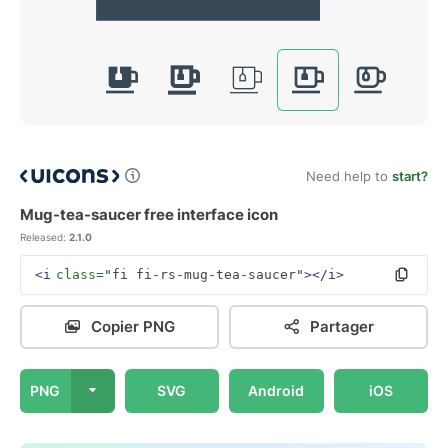
Need help to
start?
Mug-tea-saucer free interface icon
Released:
2.1.0
<i
class=
"fi fi-rs-mug-tea-saucer"
></i>
Copier PNG
Partager
PNG
SVG
Android
iOS