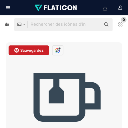
0
Sauvegardez