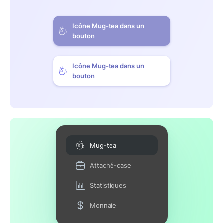
Icône Mug-tea dans un
bouton
Icône Mug-tea dans un
bouton
Mug-tea
Attaché-case
Statistiques
Monnaie