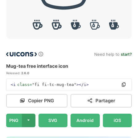
Need help to
start?
Mug-tea free interface icon
Released:
2.6.0
<i
class=
"fi fi-tc-mug-tea"
></i>
Copier PNG
Partager
PNG
SVG
Android
iOS