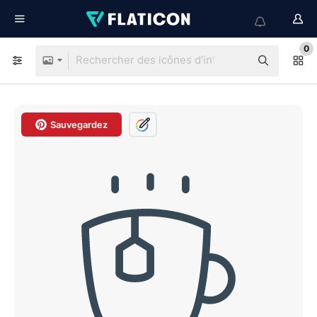
0
Sauvegardez