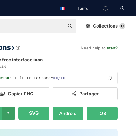
Tarifs
Collections
0
Need help to
start?
 free interface icon
2.2.0
ass=
"fi fi-tr-terrace"
></i>
Copier PNG
Partager
SVG
Android
iOS