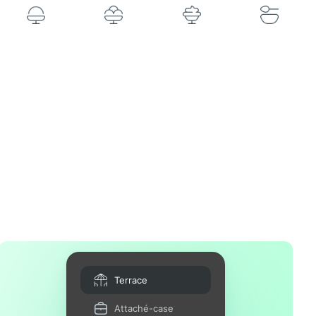
Terrace
Attaché-case