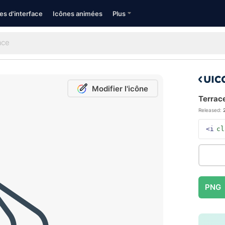
es d'interface
Icônes animées
Plus
Modifier l'icône
Terrace
Released:
<i
cl
PNG