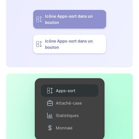
Icône Apps-sort dans un
bouton
Icône Apps-sort dans un
bouton
Apps-sort
Attaché-case
Statistiques
Monnaie