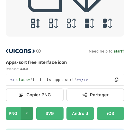
Need help to
start?
Apps-sort free interface icon
Released:
4.0.0
<i
class=
"fi fi-ts-apps-sort"
></i>
Copier PNG
Partager
PNG
SVG
Android
iOS