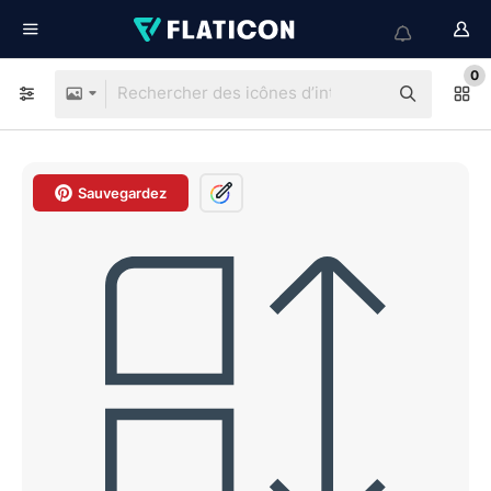
0
Sauvegardez