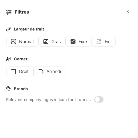
Filtres
0
Largeur de trait
Normal
Gras
Fixe
Fin
Icônes
Stickers
Icônes animées
Icônes d'interface
Corner
Droit
Arrondi
8
Epiler
Interface icons
Brands
Relevant company logos in icon font format.