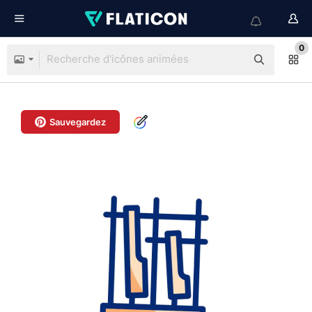
0
Sauvegardez