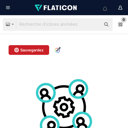
0
Sauvegardez