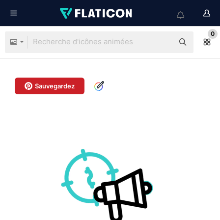
0
Sauvegardez