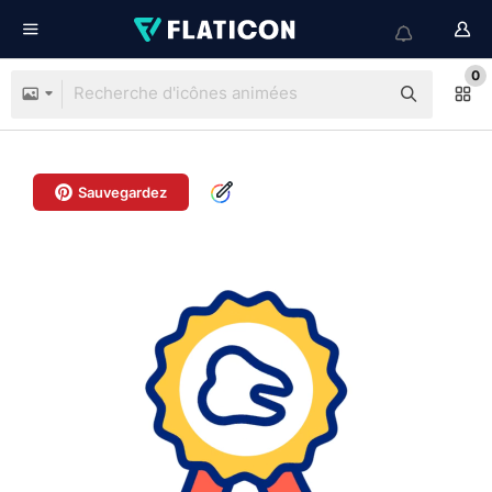
0
Sauvegardez