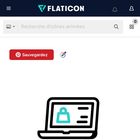
0
Sauvegardez