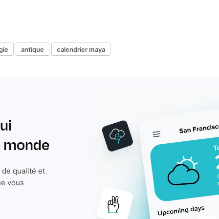
gie
antique
calendrier maya
ui
le monde
de qualité et
ue vous