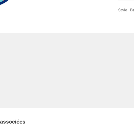
Style:
Ba
 associées