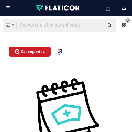
0
Sauvegardez