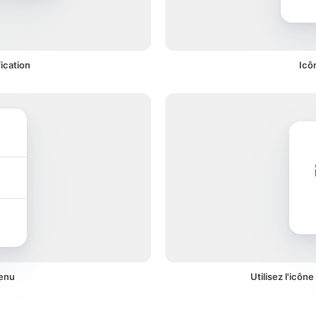
ication
Icô
menu
Utilisez l'icôn