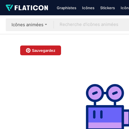
Graphistes
Icônes
Stickers
Icôn
Icônes animées
Sauvegardez