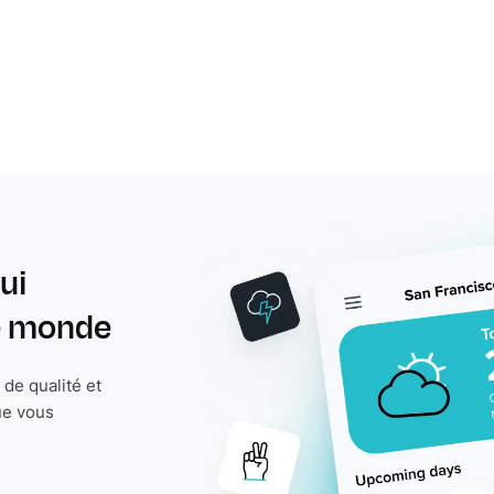
ui
le monde
de qualité et
ue vous