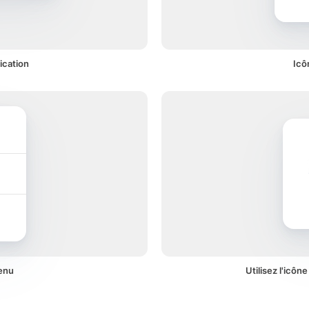
ication
Icô
enu
Utilisez l'icôn