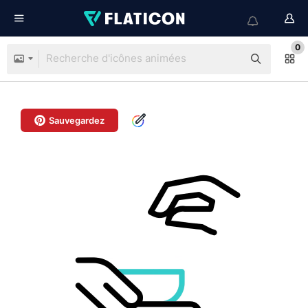
0
Sauvegardez