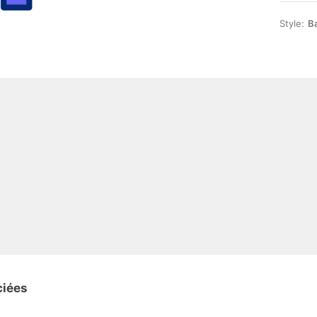
Style:
Ba
ciées