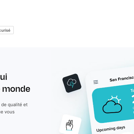
curisé
ui
le monde
de qualité et
ue vous