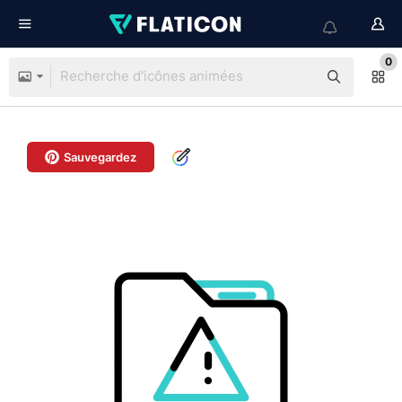
0
Sauvegardez