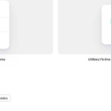
menu
Utilisez l'icôn
vidéo