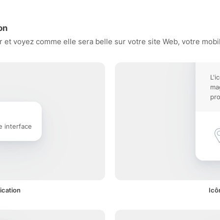
on
et voyez comme elle sera belle sur votre site Web, votre mobil
L'i
mag
pro
e interface
ication
Icô