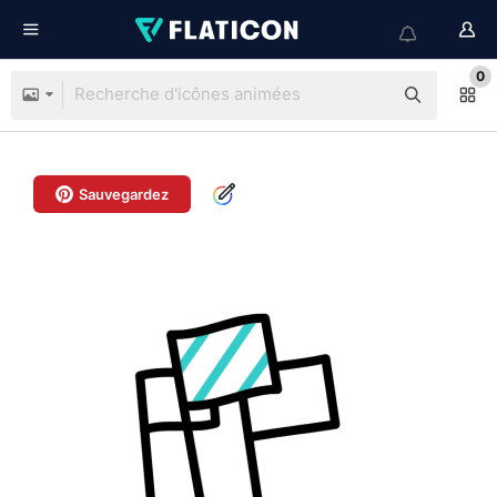
0
Sauvegardez