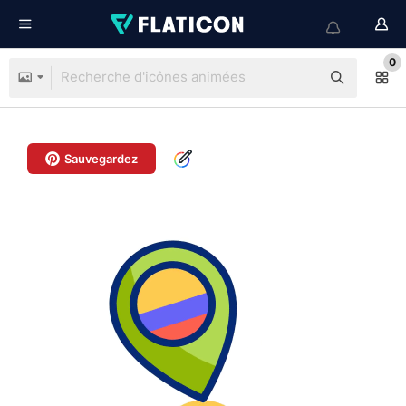
0
Sauvegardez