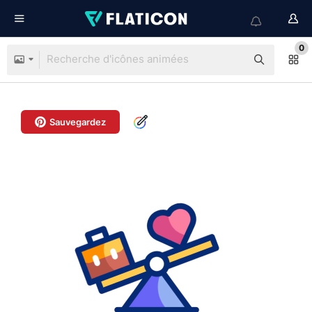
0
Sauvegardez